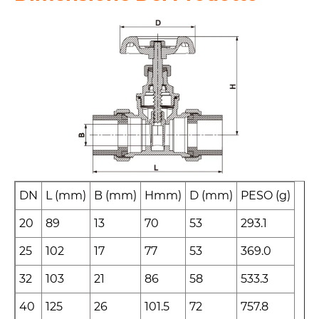
DN
L (mm)
B (mm)
Hmm)
D (mm)
PESO (g)
20
89
13
70
53
293.1
25
102
17
77
53
369.0
32
103
21
86
58
533.3
40
125
26
101.5
72
757.8