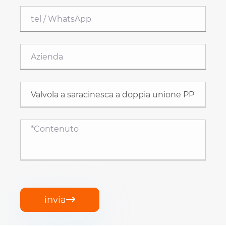
invia
