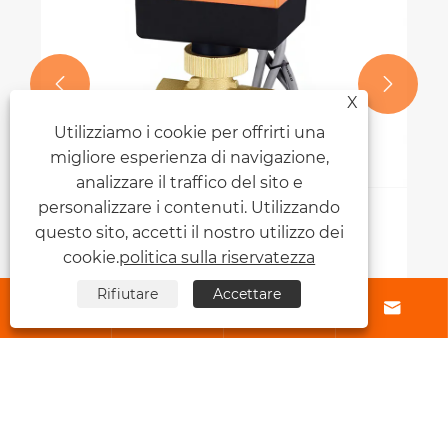


X
Utilizziamo i cookie per offrirti una
migliore esperienza di navigazione,
analizzare il traffico del sito e
personalizzare i contenuti. Utilizzando
Come funziona la valvola a sfera
questo sito, accetti il ​​nostro utilizzo dei
motorizzata?
cookie.
politica sulla riservatezza
Visualizza altro >>
Rifiutare
Accettare




Chi siamo
Prodotti
Contattaci