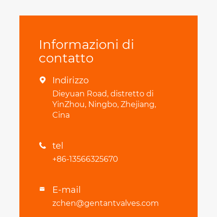
Informazioni di
contatto
Indirizzo

Dieyuan Road, distretto di
YinZhou, Ningbo, Zhejiang,
Cina
tel

+86-13566325670
E-mail

zchen@gentantvalves.com